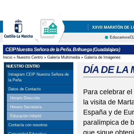
Pa
co
pri
XXVII MARATÓN DE 
EducamosC
QUÉ HACEMOS
I
CRFP
CEIP Nuestra Señora de la Peña. Brihuega (Guadalajara)
Inicio
»
Nuestro Centro
»
Galería Multimedia
»
Galería de Imágenes
Se encuentra usted aquí
NUESTRO CENTRO
DÍA DE LA
Intragram CEIP Nuestra Señora de
la Peña
Datos de Contacto
Para celebrar el
Horario Dirección
la visita de Ma
Horario Secretaría
España y de Euro
Educación Infantil
paralímpica de 
Contacta con nosotros
que sigue obten
Comunidad Educativa