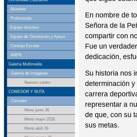
Alumnos
En nombre de to
Profesorado
Señora de la Pe
Equipo directivo
compartir con no
Equipo de Orientación y Apoyo
Fue un verdader
Consejo Escolar
dedicación, esfu
AMPA
Galería Multimedia
Su historia nos 
Galería de Imágenes
determinación y
Nuestro centro
COMEDOR Y RUTA
carrera deportiv
Comedor
representar a n
Menu junio 26
de que, con su t
Menú mayo 2026
sus metas.
Menú abril 26