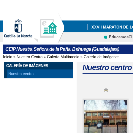
Pa
co
pri
XXVII MARATÓN DE 
EducamosC
QUÉ HACEMOS
I
CRFP
CEIP Nuestra Señora de la Peña. Brihuega (Guadalajara)
Inicio
»
Nuestro Centro
»
Galería Multimedia
»
Galería de Imágenes
Se encuentra usted aquí
Nuestro centro
GALERÍA DE IMÁGENES
Nuestro centro