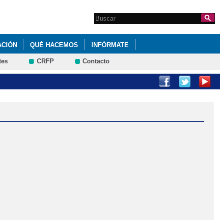
Search this site
Formulario de
búsqueda
ACIÓN
QUÉ HACEMOS
INFÓRMATE
tes
CRFP
Contacto