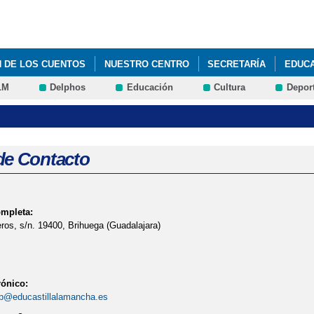
Pasar al
contenido
principal
N DE LOS CUENTOS
NUESTRO CENTRO
SECRETARÍA
EDUC
LM
Delphos
Educación
Cultura
Depor
de Contacto
ompleta:
ros, s/n. 19400, Brihuega (Guadalajara)
rónico:
p@educastillalamancha.es