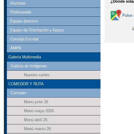
¿Dónde est
Alumnos
Profesorado
Pulse 
Equipo directivo
Equipo de Orientación y Apoyo
Consejo Escolar
AMPA
Galería Multimedia
Galería de Imágenes
Nuestro centro
COMEDOR Y RUTA
Comedor
Menu junio 26
Menú mayo 2026
Menú abril 26
Menú marzo 26