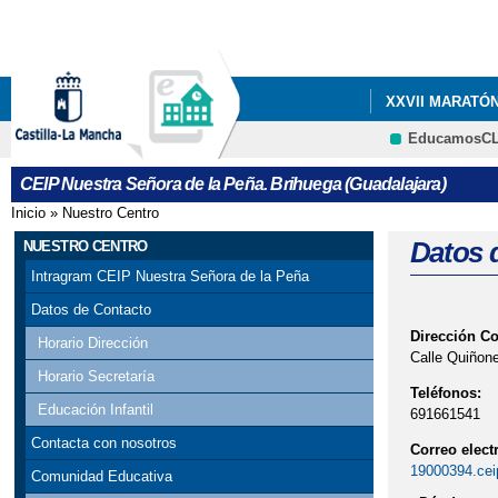
XXVII MARATÓ
EducamosC
CEIP Nuestra Señora de la Peña. Brihuega (Guadalajara)
Inicio
»
Nuestro Centro
Se encuentra usted aquí
Datos 
NUESTRO CENTRO
Intragram CEIP Nuestra Señora de la Peña
Datos de Contacto
Dirección C
Horario Dirección
Calle Quiñone
Horario Secretaría
Teléfonos:
Educación Infantil
691661541
Contacta con nosotros
Correo elect
19000394.cei
Comunidad Educativa